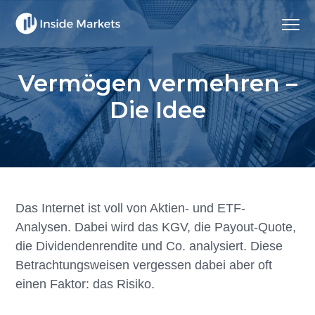
Z
S
Z
Menu
u
k
u
Inside Markets
Vermögen
r
i
r
vermehren
|
H
p
F
Vermögen
Vermögen vermehren –
schützen
a
t
u
Die Idee
u
o
ß
p
m
z
t
a
e
n
i
i
a
n
l
v
c
e
Das Internet ist voll von Aktien- und ETF-
i
o
s
Analysen. Dabei wird das KGV, die Payout-Quote,
g
n
p
die Dividendenrendite und Co. analysiert. Diese
a
t
r
Betrachtungsweisen vergessen dabei aber oft
t
e
i
einen Faktor: das Risiko.
i
n
n
o
t
g