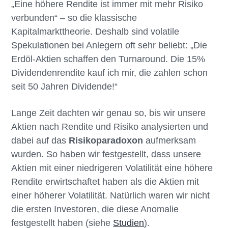
„Eine höhere Rendite ist immer mit mehr Risiko
n
e
verbunden“ – so die klassische
s
n
Kapitalmarkttheorie. Deshalb sind volatile
p
Spekulationen bei Anlegern oft sehr beliebt: „Die
r
Erdöl-Aktien schaffen den Turnaround. Die 15%
i
Dividendenrendite kauf ich mir, die zahlen schon
n
seit 50 Jahren Dividende!“
g
e
Lange Zeit dachten wir genau so, bis wir unsere
n
Aktien nach Rendite und Risiko analysierten und
dabei auf das
Risikoparadoxon
aufmerksam
wurden. So haben wir festgestellt, dass unsere
Aktien mit einer niedrigeren Volatilität eine höhere
Rendite erwirtschaftet haben als die Aktien mit
einer höherer Volatilität. Natürlich waren wir nicht
die ersten Investoren, die diese Anomalie
festgestellt haben (siehe
Studien
).