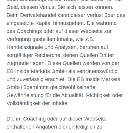
n
e
Geld, dessen Verlust Sie sich leisten können.
s
n
Beim Derivatehandel kann dieser Verlust über das
p
eingesetzte Kapital hinausgehen. Die während
r
des Coachings oder auf dieser Webseite zur
i
Verfügung gestellten Inhalte, wie z.B.
n
Handelssignale und Analysen, beruhen auf
g
sorgfältiger Recherche, denen Quellen Dritter
e
zugrunde liegen. Diese Quellen werden von der
n
EB Inside Markets GmbH als vertrauenswürdig
und zuverlässig erachtet. Die EB Inside Markets
GmbH übernimmt gleichwohl keinerlei
Gewährleistung für die Aktualität, Richtigkeit oder
Vollständigkeit der Inhalte.
Die im Coaching oder auf dieser Webseite
enthaltenen Angaben dienen lediglich zu