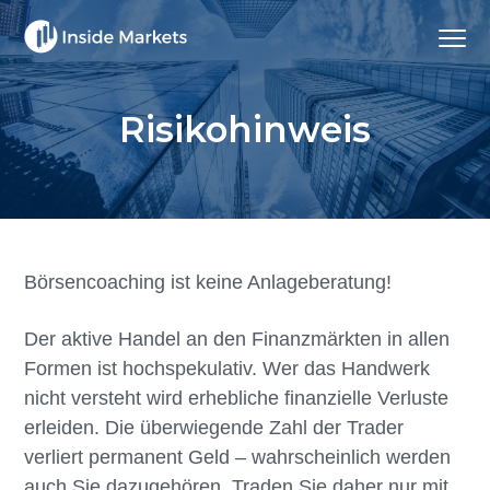
Z
S
Z
Menu
u
k
u
Inside Markets
Vermögen
r
i
r
vermehren
|
H
p
F
Vermögen
Risikohinweis
schützen
a
t
u
u
o
ß
p
m
z
t
a
e
n
i
i
a
n
l
Börsencoaching ist keine Anlageberatung!
v
c
e
i
o
s
Der aktive Handel an den Finanzmärkten in allen
g
n
p
Formen ist hochspekulativ. Wer das Handwerk
a
t
r
nicht versteht wird erhebliche finanzielle Verluste
t
e
i
erleiden. Die überwiegende Zahl der Trader
i
n
n
verliert permanent Geld – wahrscheinlich werden
o
t
g
auch Sie dazugehören. Traden Sie daher nur mit