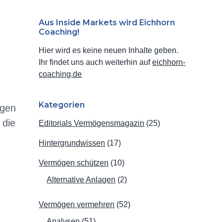
Haupt-
Sidebar
Aus Inside Markets wird Eichhorn
Coaching!
Hier wird es keine neuen Inhalte geben.
Ihr findet uns auch weiterhin auf
eichhorn-
coaching.de
Kategorien
igen
 die
Editorials Vermögensmagazin
(25)
Hintergrundwissen
(17)
Vermögen schützen
(10)
Alternative Anlagen
(2)
Vermögen vermehren
(52)
Analysen
(51)