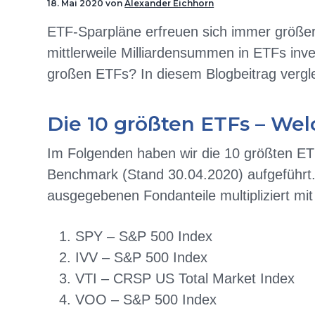
18. Mai 2020
von
Alexander Eichhorn
i
n
s
n
ETF-Sparpläne erfreuen sich immer größerer
o
t
p
g
mittlerweile Milliardensummen in ETFs inve
n
r
e
großen ETFs? In diesem Blogbeitrag vergle
s
i
n
p
n
r
g
Die 10 größten ETFs – Wel
i
e
Im Folgenden haben wir die 10 größten E
n
n
Benchmark (Stand 30.04.2020) aufgeführt
g
ausgegebenen Fondanteile multipliziert mi
e
n
SPY – S&P 500 Index
IVV – S&P 500 Index
VTI – CRSP US Total Market Index
VOO – S&P 500 Index