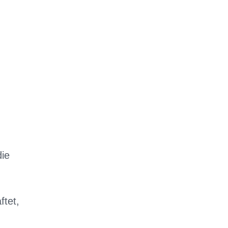
die
ftet,