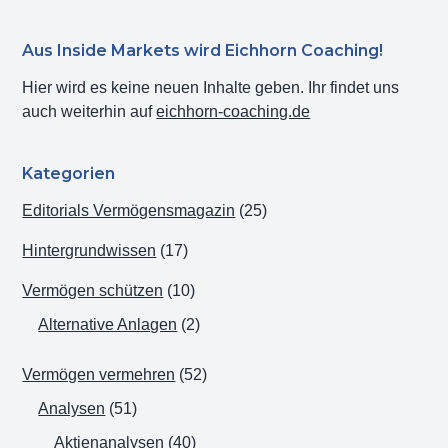
Warren
Buffett
Haupt-
Aus Inside Markets wird Eichhorn Coaching!
Portfolio
Sidebar
analysiert
Hier wird es keine neuen Inhalte geben. Ihr findet uns
auch weiterhin auf
eichhorn-coaching.de
–
Anregungen
für
Kategorien
die
Editorials Vermögensmagazin
(25)
eigenen
Investments?
Hintergrundwissen
(17)
Vermögen schützen
(10)
Alternative Anlagen
(2)
Vermögen vermehren
(52)
Analysen
(51)
Aktienanalysen
(40)