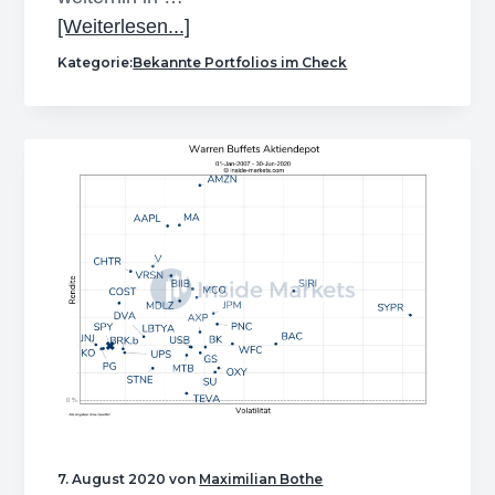
Infos
[Weiterlesen...]
zum
Kategorie:
Bekannte Portfolios im Check
Plugin
Das
Peter
Lynch
Portfolio
analysiert
–
Der
Magellan
Fund
unter
der
Lupe
7. August 2020
von
Maximilian Bothe