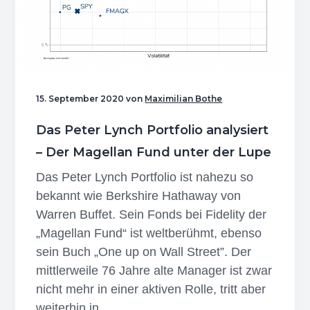
n
r
e
s
i
n
p
n
r
g
i
e
15. September 2020
von
Maximilian Bothe
n
n
g
Das Peter Lynch Portfolio analysiert
e
– Der Magellan Fund unter der Lupe
n
Das Peter Lynch Portfolio ist nahezu so
bekannt wie Berkshire Hathaway von
Warren Buffet. Sein Fonds bei Fidelity der
„Magellan Fund“ ist weltberühmt, ebenso
sein Buch „One up on Wall Street”. Der
mittlerweile 76 Jahre alte Manager ist zwar
nicht mehr in einer aktiven Rolle, tritt aber
weiterhin in …