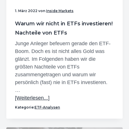
n
r
e
1. März 2022
von
Inside Markets
s
i
n
p
n
Warum wir nicht in ETFs investieren!
r
g
Nachteile von ETFs
i
e
Junge Anleger befeuern gerade den ETF-
n
n
Boom. Doch es ist nicht alles Gold was
g
glänzt. Im Folgenden haben wir die
e
größten Nachteile von ETFs
n
zusammengetragen und warum wir
persönlich (fast) nie in ETFs investieren.
…
Infos
[Weiterlesen...]
zum
Kategorie:
ETF-Analysen
Plugin
Warum
wir