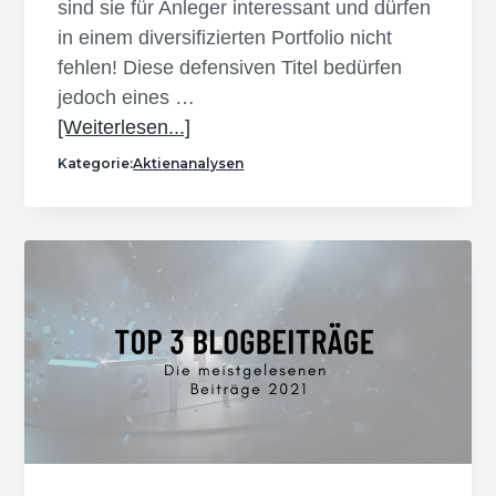
sind sie für Anleger interessant und dürfen
in einem diversifizierten Portfolio nicht
fehlen! Diese defensiven Titel bedürfen
jedoch eines …
Infos
[Weiterlesen...]
zum
Kategorie:
Aktienanalysen
Plugin
Optimaler
Einstieg
in
defensive
Aktien
–
zwei
Beispiele