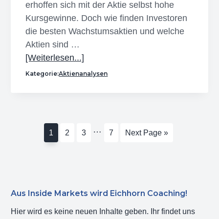
erhoffen sich mit der Aktie selbst hohe
Kursgewinne. Doch wie finden Investoren
die besten Wachstumsaktien und welche
Aktien sind …
Infos
[Weiterlesen...]
zum
Kategorie:
Aktienanalysen
Plugin
Wachstumsaktien
–
So
Interim
…
Seite
Seite
Seite
Seite
Go
1
2
3
7
Next Page »
findet
pages
to
man
omitted
die
besten
Growth-
Haupt-
Aus Inside Markets wird Eichhorn Coaching!
Aktien
Sidebar
Hier wird es keine neuen Inhalte geben. Ihr findet uns