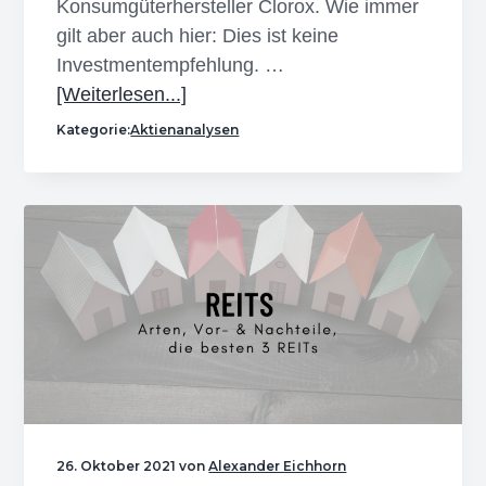
Konsumgüterhersteller Clorox. Wie immer
gilt aber auch hier: Dies ist keine
Investmentempfehlung. …
Infos
[Weiterlesen...]
zum
Kategorie:
Aktienanalysen
Plugin
Clorox
Aktie
–
Eines
unserer
Lieblingsinvestments
26. Oktober 2021
von
Alexander Eichhorn