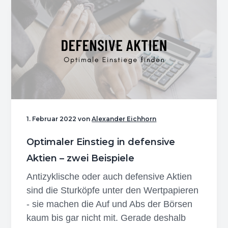
nicht
in
ETFs
investieren!
Nachteile
von
ETFs
1. Februar 2022
von
Alexander Eichhorn
Optimaler Einstieg in defensive
Aktien – zwei Beispiele
Antizyklische oder auch defensive Aktien
sind die Sturköpfe unter den Wertpapieren
- sie machen die Auf und Abs der Börsen
kaum bis gar nicht mit. Gerade deshalb