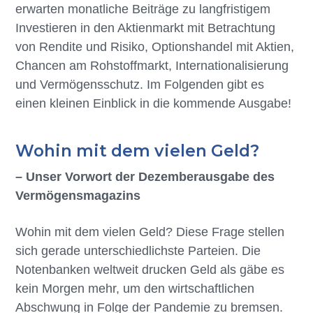
erwarten monatliche Beiträge zu langfristigem
n
r
e
Investieren in den Aktienmarkt mit Betrachtung
s
i
n
von Rendite und Risiko, Optionshandel mit Aktien,
p
n
Chancen am Rohstoffmarkt, Internationalisierung
r
g
und Vermögensschutz. Im Folgenden gibt es
i
e
einen kleinen Einblick in die kommende Ausgabe!
n
n
g
Wohin mit dem vielen Geld?
e
n
– Unser Vorwort der Dezemberausgabe des
Vermögensmagazins
Wohin mit dem vielen Geld? Diese Frage stellen
sich gerade unterschiedlichste Parteien. Die
Notenbanken weltweit drucken Geld als gäbe es
kein Morgen mehr, um den wirtschaftlichen
Abschwung in Folge der Pandemie zu bremsen.