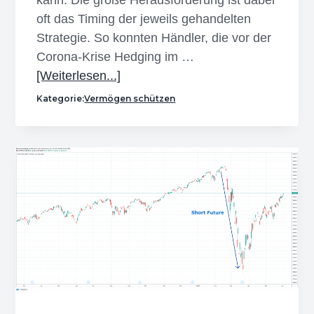
kann. Die große Herausforderung ist dabei
oft das Timing der jeweils gehandelten
Strategie. So konnten Händler, die vor der
Corona-Krise Hedging im …
Infos
[Weiterlesen...]
zum
Kategorie:
Vermögen schützen
Plugin
Lohnt
sich
Hedging
am
Aktienmarkt?
–
Teil
II