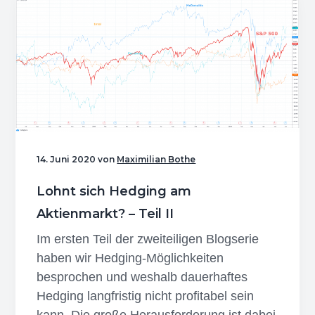
Banktypen
für
den
Vermögensschutz
14. Juni 2020
von
Maximilian Bothe
Lohnt sich Hedging am
Aktienmarkt? – Teil II
Im ersten Teil der zweiteiligen Blogserie
haben wir Hedging-Möglichkeiten
besprochen und weshalb dauerhaftes
Hedging langfristig nicht profitabel sein