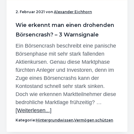
n
r
e
2. Februar 2021
von
Alexander Eichhorn
s
i
n
p
n
Wie erkennt man einen drohenden
r
g
Börsencrash? – 3 Warnsignale
i
e
Ein Börsencrash beschreibt eine panische
n
n
Börsenphase mit sehr stark fallenden
g
Aktienkursen. Genau diese Marktphase
e
fürchten Anleger und Investoren, denn im
n
Zuge eines Börsencrashs kann der
Kontostand schnell sehr stark sinken.
Doch wie erkennen Marktteilnehmer diese
bedrohliche Marktlage frühzeitig? …
Infos
[Weiterlesen...]
zum
Kategorie:
Hintergrundwissen
,
Vermögen schützen
Plugin