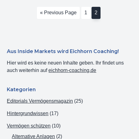
Hedging
Go
Seite
Seite
«
Previous Page
1
2
am
to
Aktienmarkt?
–
Teil
I
Haupt-
Aus Inside Markets wird Eichhorn Coaching!
Sidebar
Hier wird es keine neuen Inhalte geben. Ihr findet uns
auch weiterhin auf
eichhorn-coaching.de
Kategorien
Editorials Vermögensmagazin
(25)
Hintergrundwissen
(17)
Vermögen schützen
(10)
Alternative Anlagen
(2)