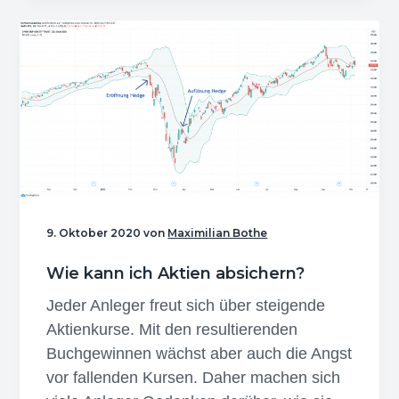
Wie
erkennt
man
einen
drohenden
Börsencrash?
–
3
Warnsignale
9. Oktober 2020
von
Maximilian Bothe
Wie kann ich Aktien absichern?
Jeder Anleger freut sich über steigende
Aktienkurse. Mit den resultierenden
Buchgewinnen wächst aber auch die Angst
vor fallenden Kursen. Daher machen sich