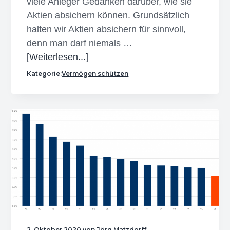
viele Anleger Gedanken darüber, wie sie
Aktien absichern können. Grundsätzlich
halten wir Aktien absichern für sinnvoll,
denn man darf niemals …
Infos
[Weiterlesen...]
zum
Kategorie:
Vermögen schützen
Plugin
Wie
kann
ich
Aktien
absichern?
2. Oktober 2020
von
Jörg Matzdorff